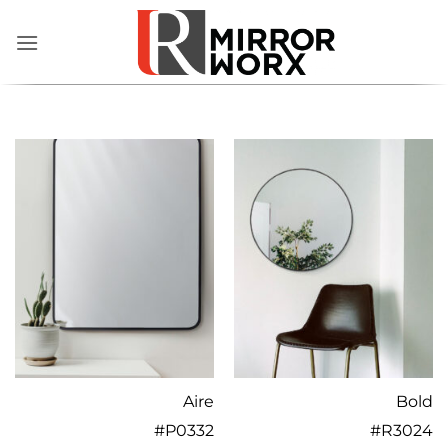
Skip
to
content
Aire
Bold
#
P0332
#
R3024