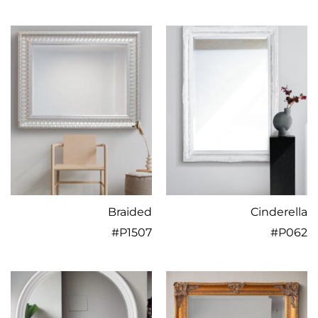
Braided
Cinderella
#
P1507
#
P062