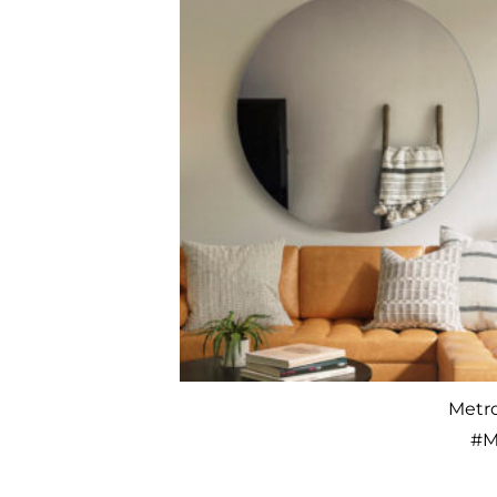
Metro
#
M